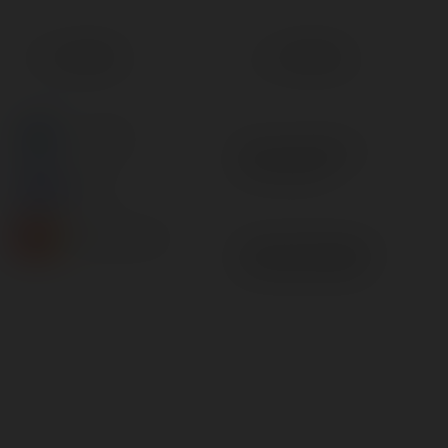
PAYMENT
SHIPPING
Paypal
Express Shipping
Fast Delivery
Visa
Mastercard
Standard Shipping
10+ Business Days