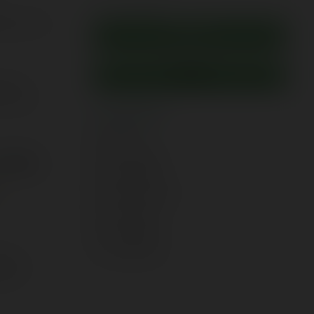
from
HOME
DAFTAR
LOGIN
tal di
sel, dan
Keyword Populer
BEJO88
Situs BEJO88
Agen BEJO88
Platform BEJO88
Link BEJO88
BEJO88 Resmi
 dan
GAME ONLINE
. Akses
Situs GAME ONLINE
patan
Website GAME ONLINE
GAME ONLINE Terpercaya