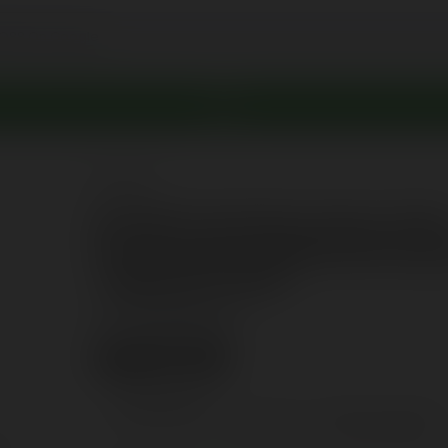
BEJO88
BEJO88 | Kanal Resmi Game Onlin
Favorit Generasi Digital Berkecep
Tinggi Bebas Blokir
Item #:
188.599.370
Rp200.000
4.9 rating
Write a Review