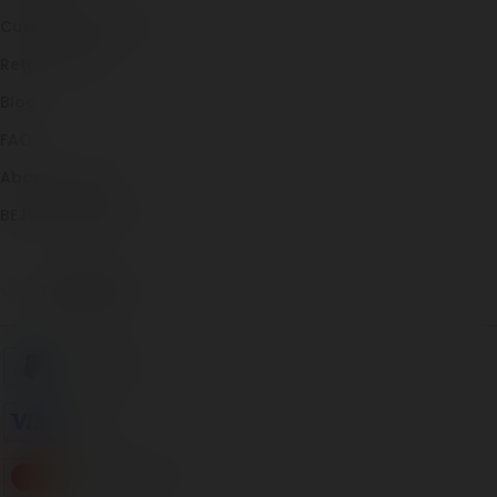
Customer Reviews
Return Policy
Blog
FAQ
About Ucredit
BEJO88 Affiliates
PAYMENT
Paypal
Visa
Mastercard