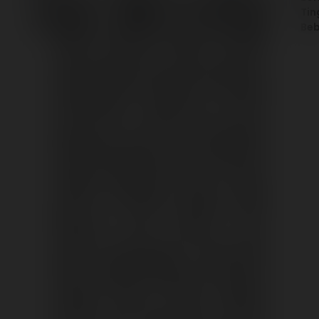
modern pilihan utama yang
menghadirkan portofolio game online
favorit generasi digital dengan
fungsionalitas tanpa batas. Kategori ini
dirancang khusus untuk memenuhi gaya
hidup fleksibel para pemain muda yang
menginginkan kepraktisan bertaruh
secara instan melalui gawai pintar
kesayangan. Tanpa perlu mengunduh
aplikasi tambahan yang memberatkan
ruang penyimpanan ponsel, Anda bisa
langsung mengakses seluruh ruangan
taruhan berpotensi jackpot tinggi
kapan saja. Transaksi penarikan dana
diproses super ekspres demi
memastikan hasil kerja keras Anda
dalam mengumpulkan kemenangan
dapat langsung dinikmati secara utuh.
Sistem proteksi keamanan terupdate
menjaga seluruh riwayat aktivitas
bermain Anda agar tetap terisolasi