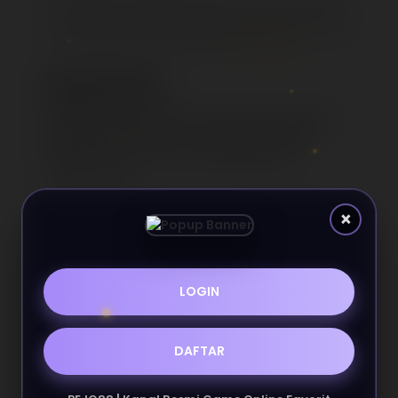
dan terpercaya untuk pengalaman bermain yang lebih
lancar. Akses langsung dan bergabung dengan BEJO88
untuk kesempatan menang besar!
KLIK DISINI
.
Rp200.000
Akses kanal resmi game online favorit generasi
digital di BEJO88. Sistem terintegrasi, sangat
fleksibel di ponsel, dan gampang jackpot.
155.002 Ulasan
Excluding VAT : VAT will be calculated on the
×
checkout page
-
+
LOGIN
DAFTAR
DAFTAR
LOGIN