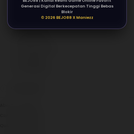
BEJO88 | Kanal Resmi Game Online Favorit
Generasi Digital Berkecepatan Tinggi Bebas
Keyword Populer
Blokir
© 2026 BEJO88 X Maniezz
BEJO88
Situs BEJO88
Agen BEJO88
Platform BEJO88
Link BEJO88
BEJO88 Resmi
GAME ONLINE
QUICK LINKS
Situs GAME ONLINE
Website GAME ONLINE
About Us BEJO88
GAME ONLINE Terpercaya
Contact Us BEJO88
Quotation Request