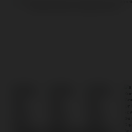
BEJO88 dikenal sebagai agen hiburan