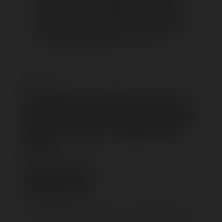
secara aman. Tinggalkan cara lama
yang terkesan rumit, beralihlah ke
ekosistem terdepan kami ini dan klaim
grand prize perdana Anda hari ini!
BEJO88
BEJO88 | Kanal Resmi Game
Online Favorit Generasi Digital
Berkecepatan Tinggi Bebas
Blokir
Item #:
188.599.370
Rp200.000
4.9 rating
Write a Review