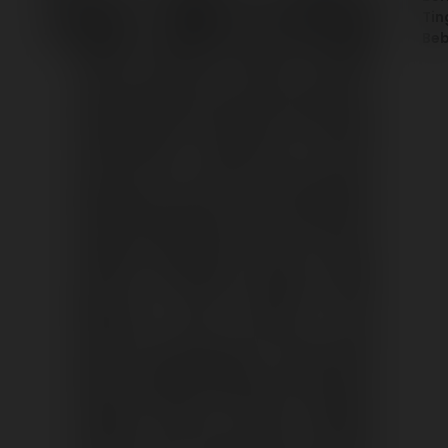
modern pilihan utama yang
menghadirkan portofolio game online
favorit generasi digital dengan
fungsionalitas tanpa batas. Kategori ini
dirancang khusus untuk memenuhi gaya
hidup fleksibel para pemain muda yang
menginginkan kepraktisan bertaruh
secara instan melalui gawai pintar
kesayangan. Tanpa perlu mengunduh
aplikasi tambahan yang memberatkan
ruang penyimpanan ponsel, Anda bisa
langsung mengakses seluruh ruangan
taruhan berpotensi jackpot tinggi
kapan saja. Transaksi penarikan dana
diproses super ekspres demi
memastikan hasil kerja keras Anda
dalam mengumpulkan kemenangan
dapat langsung dinikmati secara utuh.
Sistem proteksi keamanan terupdate
menjaga seluruh riwayat aktivitas
bermain Anda agar tetap terisolasi