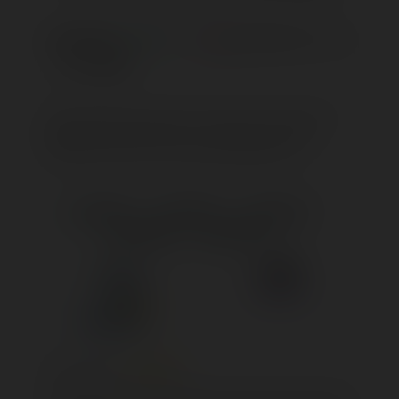
Availability :
BEJO88
Imported from
HOME
Color :
GREEN
Akses kanal resmi game online favorit generasi
digital di BEJO88. Sistem terintegrasi, sangat
fleksibel di ponsel, dan gampang jackpot.
Powered by :
BEJO88
Note: Pastikan menggunakan layanan login yang aman