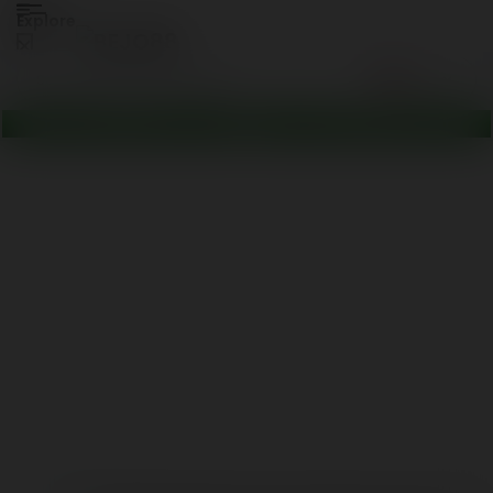
Explore
US
LOGIN
DAFTAR