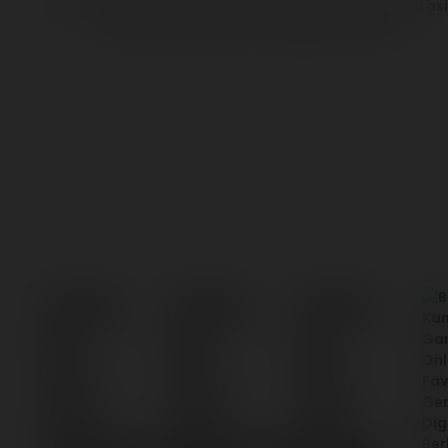
BEJO88 dikenal sebagai agen hiburan