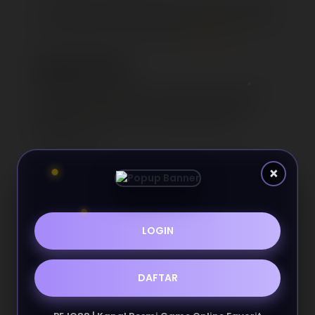
dan terpercaya untuk pengalaman bermain yang lebih
lancar. Akses langsung dan bergabung dengan BEJO88
untuk kesempatan menang besar!
KLIK DISINI
.
Rp200.000
Akses kanal resmi game online favorit generasi
digital di BEJO88. Sistem terintegrasi, sangat
fleksibel di ponsel, dan gampang jackpot.
155.002 Ulasan
Excluding VAT : VAT will be calculated on the
×
checkout page
-
+
LOGIN
DAFTAR
DAFTAR
LOGIN