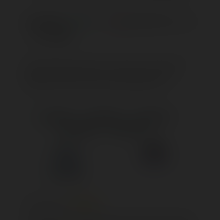
Availability :
BEJO88
Imported from
HOME
Color :
GREEN
Akses kanal resmi game online favorit generasi
digital di BEJO88. Sistem terintegrasi, sangat
fleksibel di ponsel, dan gampang jackpot.
Powered by :
BEJO88
Note: Pastikan menggunakan layanan login yang aman